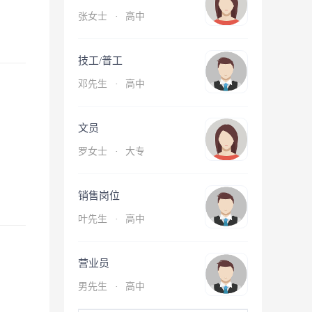
张女士
·
高中
技工/普工
邓先生
·
高中
文员
罗女士
·
大专
销售岗位
叶先生
·
高中
营业员
男先生
·
高中